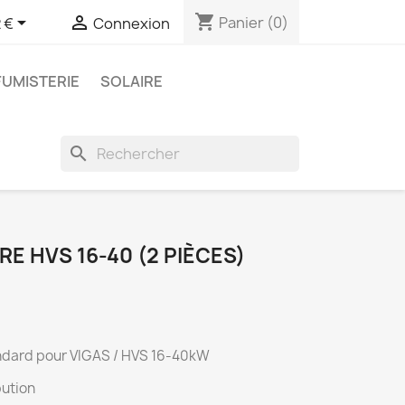
shopping_cart


Panier
(0)
 €
Connexion
FUMISTERIE
SOLAIRE
search
RE HVS 16-40 (2 PIÈCES)
tandard pour VIGAS / HVS 16-40kW
bution