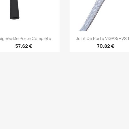
Aperçu rapide
Aperçu rapide


oignée De Porte Complète
Joint De Porte VIGAS/HVS 1
57,62 €
70,82 €