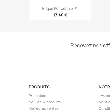
Aperçu rapide

Brique Réfractaire P4
17,40 €
Recevez nos off
PRODUITS
NOTR
Promotions
Livrai
Nouveaux produits
Mentio
Meilleures ventes
Condit