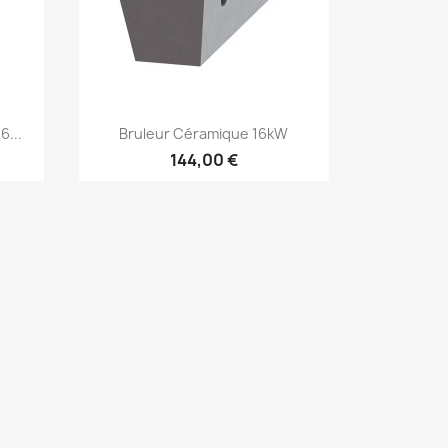
Aperçu rapide

6...
Bruleur Céramique 16kW
144,00 €