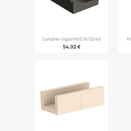
Aperçu rapide

Cendrier Vigas/HVS 16/25/40
P
54,02 €