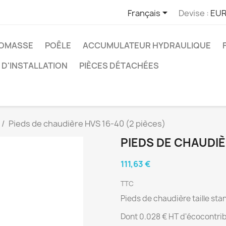

Français
Devise :
EUR
IOMASSE
POÊLE
ACCUMULATEUR HYDRAULIQUE
D'INSTALLATION
PIÈCES DÉTACHÉES
Pieds de chaudière HVS 16-40 (2 pièces)
PIEDS DE CHAUDIÈ
111,63 €
TTC
Pieds de chaudière taille s
Dont 0.028 € HT d'écocontri