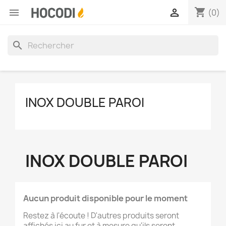
shopping_cart


(0)
search
INOX DOUBLE PAROI
INOX DOUBLE PAROI
Aucun produit disponible pour le moment
Restez à l'écoute ! D'autres produits seront
affichés ici au fur et à mesure qu'ils seront