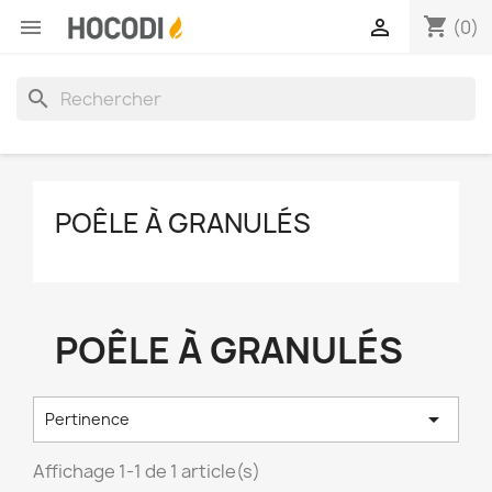
shopping_cart


(0)
search
POÊLE À GRANULÉS
POÊLE À GRANULÉS

Pertinence
Affichage 1-1 de 1 article(s)