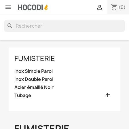
shopping_cart


(0)
search
FUMISTERIE
Inox Simple Paroi
Inox Double Paroi
Acier émaillé Noir

Tubage
FUMISTERIE