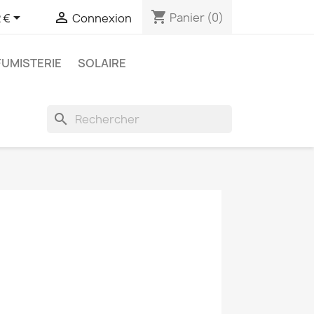
shopping_cart


Panier
(0)
 €
Connexion
FUMISTERIE
SOLAIRE
search