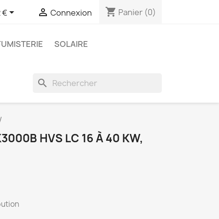
shopping_cart


Panier
(0)
 €
Connexion
FUMISTERIE
SOLAIRE
search
W
3000B HVS LC 16 À 40 KW,
bution