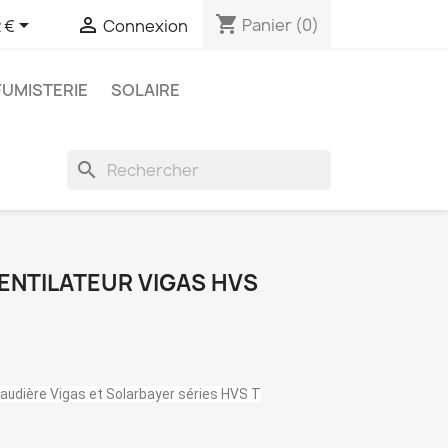
shopping_cart


Panier
(0)
 €
Connexion
FUMISTERIE
SOLAIRE
search
NTILATEUR VIGAS HVS
audière Vigas et Solarbayer séries HVS T