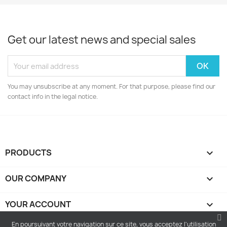
Get our latest news and special sales
You may unsubscribe at any moment. For that purpose, please find our
contact info in the legal notice.
PRODUCTS

OUR COMPANY

YOUR ACCOUNT

En poursuivant votre navigation sur ce site, vous acceptez l'utilisation