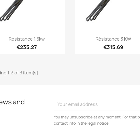
Quick view
Quick view


Resistance 1.5kw
Résistance 3 KW
€235.27
€315.69
ng 1-3 of 3 item(s)
news and
You may unsubscribe at any moment. For that p
contact info in the legal notice.