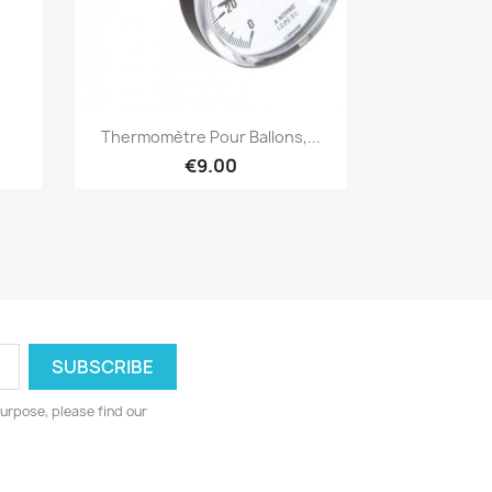
Quick view

Thermomètre Pour Ballons,...
€9.00
urpose, please find our