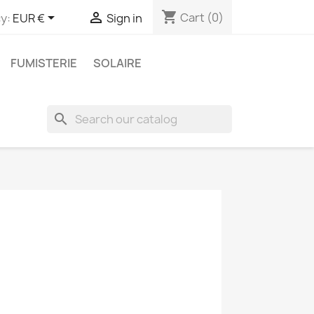
shopping_cart


Cart
(0)
y:
EUR €
Sign in
FUMISTERIE
SOLAIRE
search