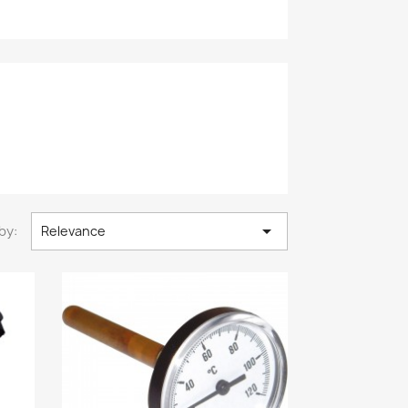

by:
Relevance