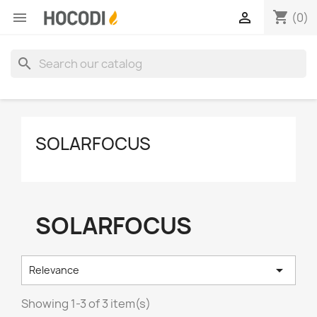
shopping_cart


(0)
search
SOLARFOCUS
SOLARFOCUS

Relevance
Showing 1-3 of 3 item(s)