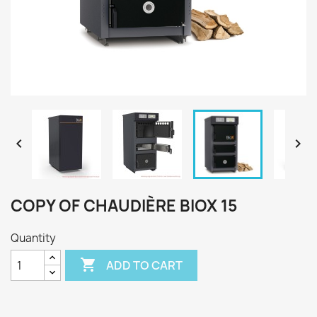


COPY OF CHAUDIÈRE BIOX 15
Quantity

ADD TO CART