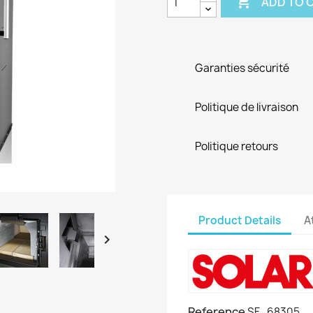

ADD TO 
Garanties sécurité
Politique de livraison
Politique retours
Product Details
A

Reference
SF_68305