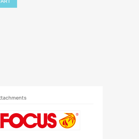
CART
ttachments