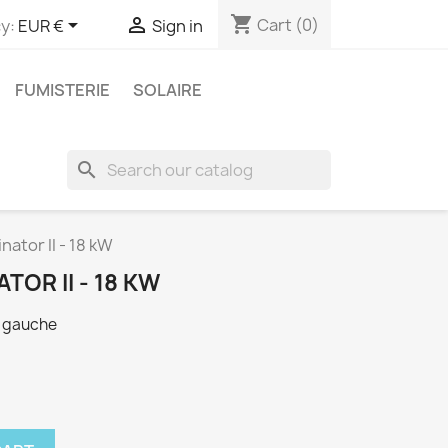
shopping_cart


Cart
(0)
y:
EUR €
Sign in
FUMISTERIE
SOLAIRE
search
ator II - 18 kW
TOR II - 18 KW
a gauche