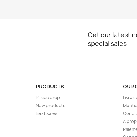
Get our latest 
special sales
PRODUCTS
OUR 
Prices drop
Livrai
New products
Mentio
Best sales
Condit
A pro
Paieme