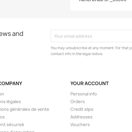
news and
You may unsubscribe at any moment. For that p
contact info in the legal notice.
COMPANY
YOUR ACCOUNT
son
Personal info
ns légales
Orders
ions générales de vente
Credit slips
pos
Addresses
nt sécurisé
Vouchers