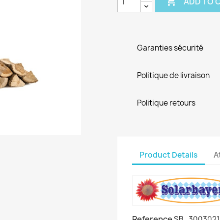

ADD TO 
Garanties sécurité
Politique de livraison
Politique retours
Product Details
A
Reference
SB_3003021