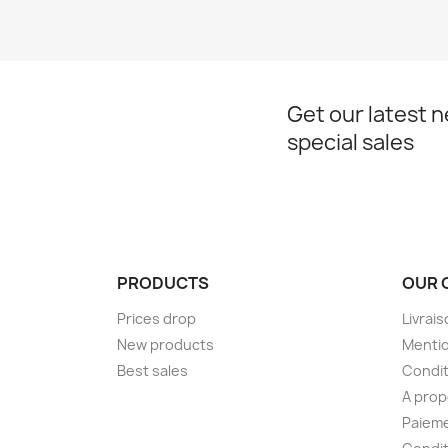
Get our latest 
special sales
PRODUCTS
OUR 
Prices drop
Livrai
New products
Mentio
Best sales
Condit
A pro
Paieme