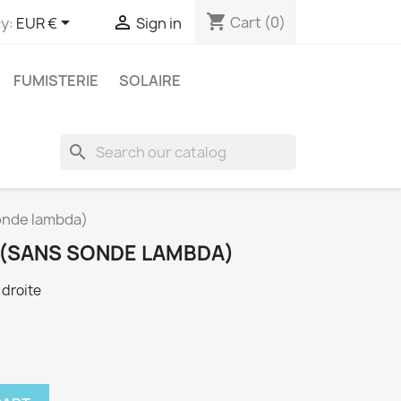
shopping_cart


Cart
(0)
y:
EUR €
Sign in
FUMISTERIE
SOLAIRE
search
onde lambda)
 (SANS SONDE LAMBDA)
 droite