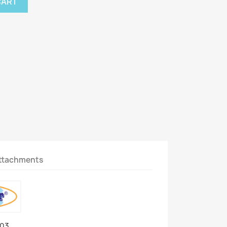
CART
ttachments
03